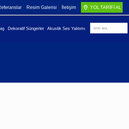
eferanslar
Resim Galerisi
İletişim
YOL TARİFİ AL
maş
Dekoratif Süngerler
Akustik Ses Yalıtımı