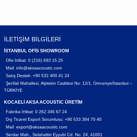
İLETİŞİM BİLGİLERİ
İSTANBUL OFİS SHOWROOM
Ofis İrtibat:
0 (216) 693 15 25
Mail:
info@aksaacoustic.com
Satış Destek:
+90 532 400 41 24
Şerifali Mahallesi, Alptekin Caddesi No: 12/1, Ümraniye/İstanbul –
TÜRKİYE
KOCAELİ AKSA ACOUSTIC ÜRETİM
Fabrika İrtibat:
0 262 346 67 24
Dış Ticaret Export Sorumlusu:
+90 533 384 70 40
Mail:
export@aksaacoustic.com
Serdar Mah., Selahattin Eyyubi Cd. No: 24, 41001